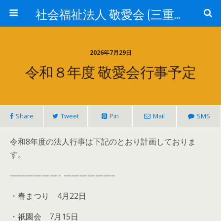
社会福祉法人 敬愛会 (三重県津市)
2026年7月29日
令和８年度 敬愛会行事予定
Share
Tweet
Pin
Mail
SMS
令和8年度の法人行事は下記のとおり計画しておりま
す。
——————– ——————–
・春まつり 4月22日
・祇園会 7月15日