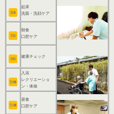
起床
洗面・洗顔ケア
朝食
口腔ケア
健康チェック
入浴
レクリエーショ
ン・体操
昼食
口腔ケア